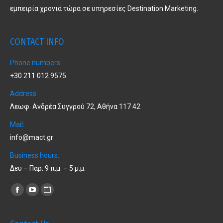
εμπειρία χρονιά τώρα σε υπηρεσίες Destination Marketing.
CONTACT INFO
Phone numbers:
+30 211 012 9575
Address:
Λεωφ. Ανδρέα Συγγρού 72, Αθήνα 117 42
Mail:
info@mact.gr
Business hours:
Δευ – Παρ: 9 π.μ. – 5 μ.μ.
Find us on:
Facebook
YouTube
Website
page
page
page
opens
opens
opens