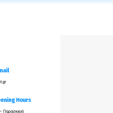
mail
t.gr
ening Hours
– Παρασκευή: