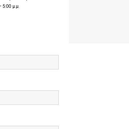
– 5:00 μ.μ.