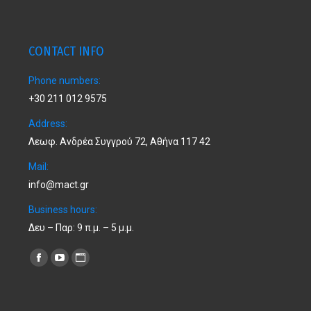
CONTACT INFO
Phone numbers:
+30 211 012 9575
Address:
Λεωφ. Ανδρέα Συγγρού 72, Αθήνα 117 42
Mail:
info@mact.gr
Business hours:
Δευ – Παρ: 9 π.μ. – 5 μ.μ.
Find us on:
Facebook
YouTube
Website
page
page
page
opens
opens
opens