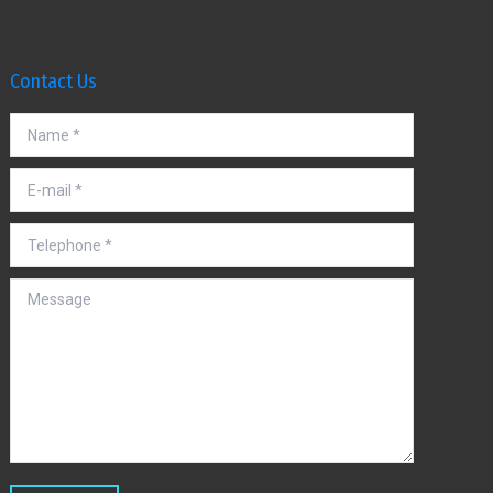
Contact Us
Name *
E-mail *
Telephone *
Message